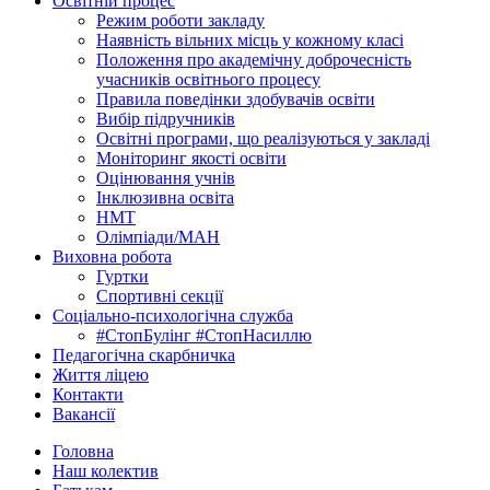
Освітній процес
Режим роботи закладу
Наявність вільних місць у кожному класі
Положення про академічну доброчесність
учасників освітнього процесу
Правила поведінки здобувачів освіти
Вибір підручників
Освітні програми, що реалізуються у закладі
Моніторинг якості освіти
Оцінювання учнів
Інклюзивна освіта
НМТ
Олімпіади/МАН
Виховна робота
Гуртки
Спортивні секції
Соціально-психологічна служба
#СтопБулінг #СтопНасиллю
Педагогічна скарбничка
Життя ліцею
Контакти
Вакансії
Головна
Наш колектив