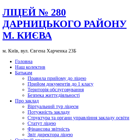
ЛІЦЕЙ № 280
ДАРНИЦЬКОГО РАЙОНУ
М. КИЄВА
м. Київ, вул. Євгена Харченка 23Б
Головна
Наш колектив
Батькам
Правила прийому до ліцею
Прийом документів до 1 класу
Територія обслуговування
Безпека життєдіяльності
Про заклад
Віртуальний тур ліцеєм
Потужність закладу
Структура та органи управління закладу освіти
Статут ліцею
Фінансова звітність
Звіт директора ліцею