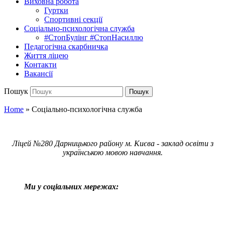
Виховна робота
Гуртки
Спортивні секції
Соціально-психологічна служба
#СтопБулінг #СтопНасиллю
Педагогічна скарбничка
Життя ліцею
Контакти
Вакансії
Пошук
Пошук
Home
»
Соціально-психологічна служба
Ліцей №280 Дарницького району м. Києва - заклад освіти з
українською мовою навчання.
Ми у соціальних мережах: