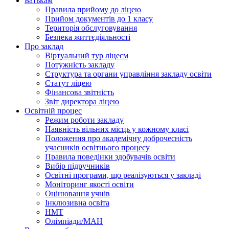
Батькам
Правила прийому до ліцею
Прийом документів до 1 класу
Територія обслуговування
Безпека життєдіяльності
Про заклад
Віртуальний тур ліцеєм
Потужність закладу
Структура та органи управління закладу освіти
Статут ліцею
Фінансова звітність
Звіт директора ліцею
Освітній процес
Режим роботи закладу
Наявність вільних місць у кожному класі
Положення про академічну доброчесність
учасників освітнього процесу
Правила поведінки здобувачів освіти
Вибір підручників
Освітні програми, що реалізуються у закладі
Моніторинг якості освіти
Оцінювання учнів
Інклюзивна освіта
НМТ
Олімпіади/МАН