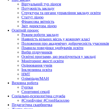
Віртуальний тур ліцеєм
Потужність закладу
Структура та органи управління закладу освіти
Статут ліцею
Фінансова звітність
Звіт директора ліцею
Освітній процес
Режим роботи закладу
Наявність вільних місць у кожному класі
Положення про академічну доброчесність учасників
Правила поведінки здобувачів освіти
Вибір підручників
Освітні програми, що реалізуються у закладі
Моніторинг якості освіти
Оцінювання учнів
Інклюзивна освіта
НМТ
Олімпіади/МАН
Виховна робота
Гуртки
Спортивні секції
Соціально-психологічна служба
#СтопБулінг #СтопНасиллю
Педагогічна скарбничка