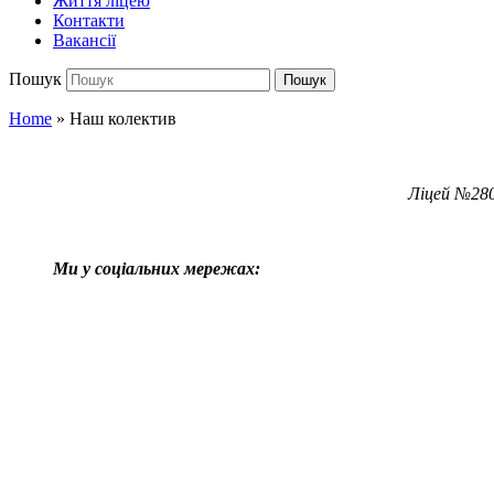
Життя ліцею
Контакти
Вакансії
Пошук
Пошук
Home
»
Наш колектив
Ліцей №280
Ми у соціальних мережах: