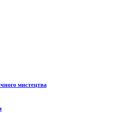
ичного мистецтва
и