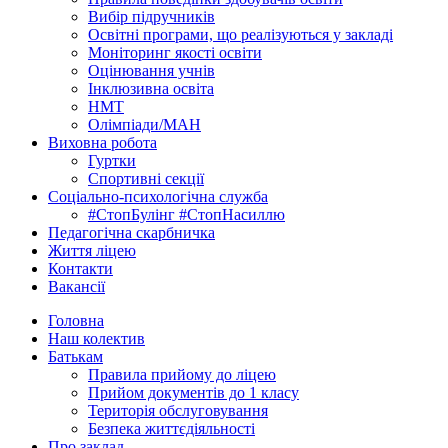
Вибір підручників
Освітні програми, що реалізуються у закладі
Моніторинг якості освіти
Оцінювання учнів
Інклюзивна освіта
НМТ
Олімпіади/МАН
Виховна робота
Гуртки
Спортивні секції
Соціально-психологічна служба
#СтопБулінг #СтопНасиллю
Педагогічна скарбничка
Життя ліцею
Контакти
Вакансії
Головна
Наш колектив
Батькам
Правила прийому до ліцею
Прийом документів до 1 класу
Територія обслуговування
Безпека життєдіяльності
Про заклад