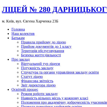
ЛІЦЕЙ № 280 ДАРНИЦЬКОГ
м. Київ, вул. Євгена Харченка 23Б
Головна
Наш колектив
Батькам
Правила прийому до ліцею
Прийом документів до 1 класу
Територія обслуговування
Безпека життєдіяльності
Про заклад
Віртуальний тур ліцеєм
Потужність закладу
Структура та органи управління закладу освіти
Статут ліцею
Фінансова звітність
Звіт директора ліцею
Освітній процес
Режим роботи закладу
Наявність вільних місць у кожному класі
Положення про академічну доброчесність учасників
Правила поведінки здобувачів освіти