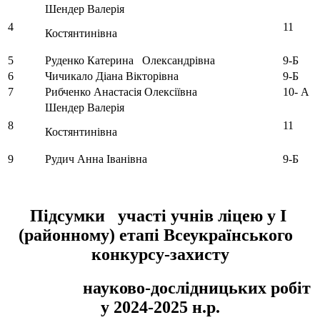
Шендер Валерія
4
11
Костянтинівна
5
Руденко Катерина Олександрівна
9-Б
6
Чичикало Діана Вікторівна
9-Б
7
Рибченко Анастасія Олексіївна
10- А
Шендер Валерія
8
11
Костянтинівна
9
Рудич Анна Іванівна
9-Б
Підсумки участі учнів ліцею у І
(районному)
етапі Всеукраїнського
конкурсу-захисту
науково-дослідницьких робіт
у 2024-2025 н.р.