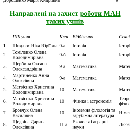
Дорошенко Марія Андріївна
9
Направлені на захист
роботи МАН
таких учнів
ПІБ учня
Клас
Відділення
Секці
1.
Шидлюх Ніка Юріївна
9-а
Історія
Істор
Томіленко Олена
2.
9-б
Історія
Істор
Володимирівна
Щербина Оксана
3.
9-а
Математика
Мате
Олександрівна
Мартиненко Анна
4.
9-а
Математика
Мате
Олексіївна
Матвієнко Христина
5.
10
Математика
Мате
Володимирівна
Матвієнко Христина
Теор
6.
10
Фізика і астрономія
Володимирівна
фізик
Бровчук Олена
Іноземна філологія та
7.
10
Німе
Василівна
зарубіжна література
Щедріна Дарина
Екологія і аграрні
8.
11-а
Лісоз
Олексіївна
науки