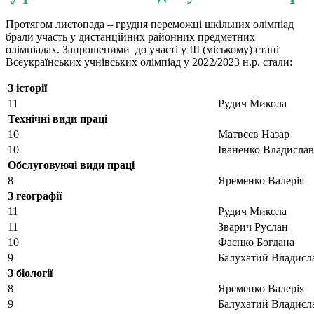
Протягом листопада – грудня переможці шкільних олімпіад
брали участь у дистанційних районних предметних
олімпіадах. Запрошеними до участі у ІІІ (міському) етапі
Всеукраїнських учнівських олімпіад у 2022/2023 н.р. стали:
З історії
11
Рудич Микола
Технічні види праці
10
Матвєєв Назар
10
Іваненко Владислав
Обслуговуючі види праці
8
Яременко Валерія
З географії
11
Рудич Микола
11
Зварич Руслан
10
Фаєнко Богдана
9
Балухатий Владисл
З біології
8
Яременко Валерія
9
Балухатий Владисл