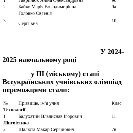
1
Гаврилюк Аліна Олександрівна
9б
2
Байко Марія Володимирівна
9а
Головко Євгенія
3
10
Сергіївна
У 2024-
2025 навчальному році
у ІІІ (міському) етапі
Всеукраїнських учнівських
олімпіад
переможцями стали:
№
Прізвище, ім’я учня
Клас
Технології
1
Балухатий Владислав Ігорович
11
Лінгвістика
2
Шалюта Макар Сергійович
7в