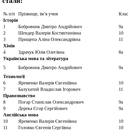
стали:
№ п/п
Прізвище, ім’я учня
Клас
Історія
1
Бобровник Дмитро Андрійович
9а
2
Шендер Валерія Костянтинівна
10
3
Прищепа Аліна Олександрівна
11
Хімія
4
Здрачук Юлія Олегівна
8а
Українська мова та література
5
Бобровник Дмитро Андрійович
9а
Технології
6
Яременко Валерія Євгеніївна
10
7
Балухатий Владислав Ігорович
11
Правознавство
8
Погар Станіслав Олександрович
9а
9
Дерека Єгор Сергійович
9а
Англійська мова
10
Яременко Валерія Євгеніївна
10
11
Головко Євгенія Сергіївна
10