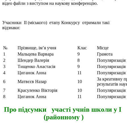
відео файли з виступом на наукову конференцію.
Учасники ІI (міського) етапу Конкурсу отримали такі
відзнаки:
№
Прізвище, ім’я учня
Клас
Місце
1
Мальцева Варвара
9
Грамота
2
Шендер Валерія
8
Популяризація 
3
Тищенко Анастасія
9
Популяризація 
4
Циганок Анна
11
Популяризація 
За креативну п
6
Матвєєв Назар
10
результатів на
7
Красуленко Вікторія
10
Популяризація 
8
Циганок Анна
11
Популяризація 
Про підсумки участі учнів школи у І
(районному )