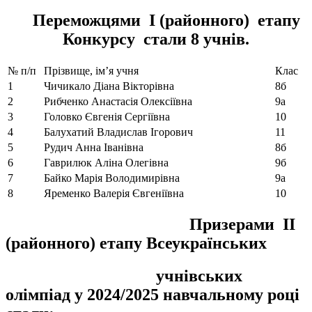
Переможцями I (районного) етапу
Конкурсу стали 8 учнів.
№ п/п
Прізвище, ім’я учня
Клас
1
Чичикало Діана Вікторівна
8б
2
Рибченко Анастасія Олексіївна
9а
3
Головко Євгенія Сергіївна
10
4
Балухатий Владислав Ігорович
11
5
Рудич Анна Іванівна
8б
6
Гаврилюк Аліна Олегівна
9б
7
Байко Марія Володимирівна
9а
8
Яременко Валерія Євгеніївна
10
Призерами ІІ
(районного) етапу Всеукраїнських
учнівських
олімпіад у 2024/2025 навчальному році