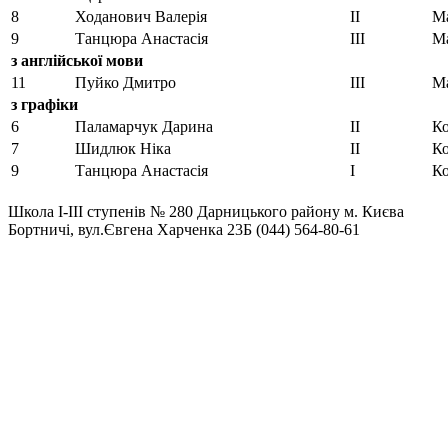
8
Ходанович Валерія
ІІ
Ма
9
Танцюра Анастасія
ІІІ
Ма
з
англійської мови
11
Пуйко Дмитро
ІІІ
Ма
з графіки
6
Паламарчук Дарина
ІІ
Ко
7
Шидлюк Ніка
ІІ
Ко
9
Танцюра Анастасія
І
Ко
Школа І-ІІІ ступенів № 280 Дарницького району м. Києва
Бортничі, вул.Євгена Харченка 23Б (044) 564-80-61