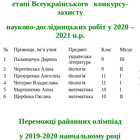
етапі Всеукраїнського конкурсу-
захисту
науково-дослідницьких робіт у 2020 –
2021 н.р.
№
Прізвище, ім’я учня
Предмет
Клас
Місце
українська
1
Паламарчук Дарина
9
ІІІ
література
2
Черепінська Аліна
біологія
9
ІІ
3
Прохоренко Ангеліна
біологія
11
І
4
Чепурко Владислава
біологія
11
І
5
Мартиненко Анна
математика
10
І
6
Щербина Оксана
математика
10
ІІ
Переможці районних олімпіад
у 2019-2020 навчальному році