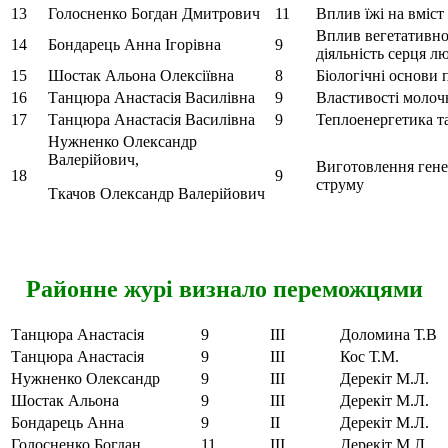
13
Голосненко Богдан Дмитрович
11
Вплив їжі на вміст
Вплив вегетативно
14
Бондарець Анна Ігорівна
9
діяльність серця л
15
Шостак Альона Олексіївна
8
Біологічні основи 
16
Танцюра Анастасія Василівна
9
Властивості молочн
17
Танцюра Анастасія Василівна
9
Теплоенергетика т
Нужненко Олександр
Валерійович,
Виготовлення гене
18
9
струму
Ткачов Олександр Валерійович
Районне журі визнало переможцями
Танцюра Анастасія
9
ІІІ
Доломина Т.В
Танцюра Анастасія
9
ІІІ
Кос Т.М.
Нужненко Олександр
9
ІІІ
Дерекіт М.Л.
Шостак Альона
9
ІІІ
Дерекіт М.Л.
Бондарець Анна
9
ІІ
Дерекіт М.Л.
Голосненко Богдан
11
ІІІ
Дерекіт М.Л.