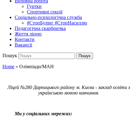
Виховна робота
Гуртки
Спортивні секції
Соціально-психологічна служба
#СтопБулінг #СтопНасиллю
Педагогічна скарбничка
Життя ліцею
Контакти
Вакансії
Пошук
Пошук
Home
»
Олімпіади/МАН
Ліцей №280 Дарницького району м. Києва - заклад освіти з
українською мовою навчання.
Ми у соціальних мережах: