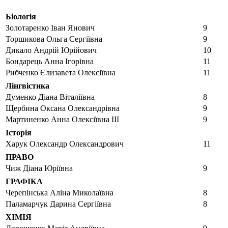
Біологія
Золотаренко Іван Янович
9
Торшикова Ольга Сергіївна
9
Дикало Андрій Юрійович
10
Бондарець Анна Ігорівна
11
Рибченко Єлизавета Олексіївна
11
Лінгвістика
Думенко Діана Віталіївна
8
Щербина Оксана Олександрівна
9
Мартиненко Анна Олексіївна ІІІ
9
Історія
Харук Олександр Олександрович
11
ПРАВО
Чиж Діана Юріївна
9
ГРАФІКА
Черепінська Аліна Миколаївна
8
Паламарчук Дарина Сергіївна
8
ХІМІЯ