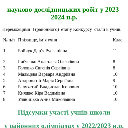
науково-дослідницьких робіт у 2023-
2024 н.р.
Переможцями I (районного) етапу Конкурсу стали 8 учнів.
№ п/п
Прізвище, ім’я учня
Клас
1
Бойчук Дар’я Русланівна
11
2
Рибченко Анастасія Олексіївна
8
3
Головко Євгенія Сергіївна
8
4
Мальцева Варвара Андріївна
10
5
Андронатій Марія Сергіївна
9
6
Балухатий Владислав Ігорович
10
7
Кияшко Кіра Вадимівна
10
8
Уляницька Анна Миколаївна
10
Підсумки участі учнів школи
у районних олімпіадах у 2022/2023 н.р.