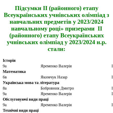
Підсумки ІІ (районного) етапу
Всеукраїнських учнівських олімпіад з
навчальних предметів у 2023/2024
навчальному році» призерами ІІ
(районного) етапу Всеукраїнських
учнівських олімпіад у 2023/2024 н.р.
стали:
Історія
9а
Яременко Валерія
І
Математика
6в
Якимчук Назар
І
Українська мова та література
8а
Бобровник Дмитро
І
9а
Яременко Валерія
І
Обслуговуючі види праці
9а
Яременко Валерія
І
Технічні види праці