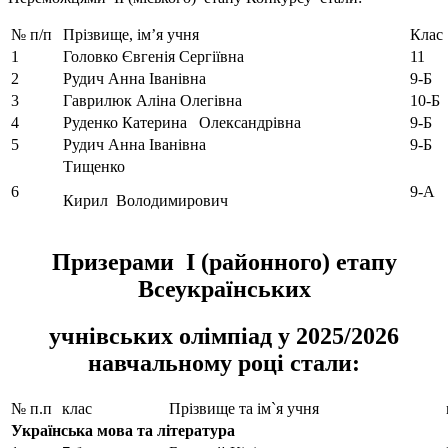
№ п/п
Прізвище, ім’я учня
Клас
1
Головко Євгенія Сергіївна
11
2
Рудич Анна Іванівна
9-Б
3
Гаврилюк Аліна Олегівна
10-Б
4
Руденко Катерина Олександрівна
9-Б
5
Рудич Анна Іванівна
9-Б
Тищенко
6
9-А
Кирил Володимирович
Призерами І (районного) етапу
Всеукраїнських
учнівських олімпіад у 2025/2026
навчальному році стали:
№ п.п
клас
Прізвище та ім`я учня
Українська мова та література