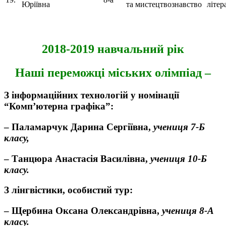
Юріївна
та мистецтвознавство
літер
2018-2019 навчальний рік
Наші переможці міських олімпіад –
З інформаційних технологій у номінації
“Комп’ютерна графіка”:
– Паламарчук Дарина Сергіївна,
учениця 7-Б
класу,
– Танцюра Анастасія Василівна,
учениця 10-Б
класу.
З лінгвістики, особистий тур:
– Щербина Оксана Олександрівна,
учениця 8-А
класу.