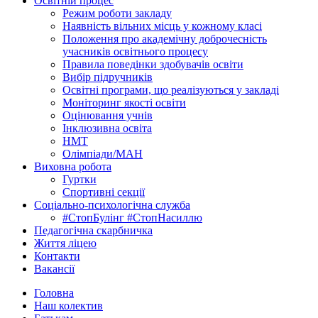
Освітній процес
Режим роботи закладу
Наявність вільних місць у кожному класі
Положення про академічну доброчесність
учасників освітнього процесу
Правила поведінки здобувачів освіти
Вибір підручників
Освітні програми, що реалізуються у закладі
Моніторинг якості освіти
Оцінювання учнів
Інклюзивна освіта
НМТ
Олімпіади/МАН
Виховна робота
Гуртки
Спортивні секції
Соціально-психологічна служба
#СтопБулінг #СтопНасиллю
Педагогічна скарбничка
Життя ліцею
Контакти
Вакансії
Головна
Наш колектив