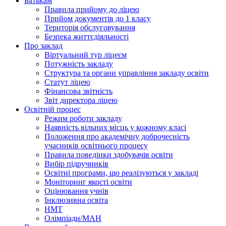
Батькам
Правила прийому до ліцею
Прийом документів до 1 класу
Територія обслуговування
Безпека життєдіяльності
Про заклад
Віртуальний тур ліцеєм
Потужність закладу
Структура та органи управління закладу освіти
Статут ліцею
Фінансова звітність
Звіт директора ліцею
Освітній процес
Режим роботи закладу
Наявність вільних місць у кожному класі
Положення про академічну доброчесність
учасників освітнього процесу
Правила поведінки здобувачів освіти
Вибір підручників
Освітні програми, що реалізуються у закладі
Моніторинг якості освіти
Оцінювання учнів
Інклюзивна освіта
НМТ
Олімпіади/МАН