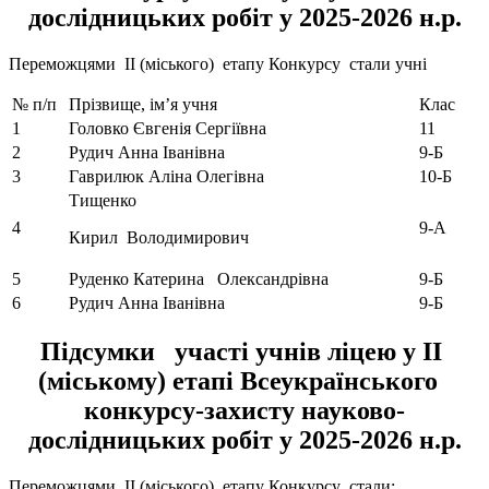
дослідницьких робіт у 2025-2026 н.р.
Переможцями IІ (міського) етапу Конкурсу стали учні
№ п/п
Прізвище, ім’я учня
Клас
1
Головко Євгенія Сергіївна
11
2
Рудич Анна Іванівна
9-Б
3
Гаврилюк Аліна Олегівна
10-Б
Тищенко
4
9-А
Кирил Володимирович
5
Руденко Катерина Олександрівна
9-Б
6
Рудич Анна Іванівна
9-Б
Підсумки участі учнів ліцею у ІІ
(міському) етапі Всеукраїнського
конкурсу-захисту науково-
дослідницьких робіт у 2025-2026 н.р.
Переможцями IІ (міського) етапу Конкурсу стали: