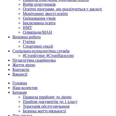
Вибір підручників
Освітні програми, що реалізуються у закладі
Моніторинг якості освіти
Оцінювання учнів
Інклюзивна освіта
НМТ
Олімпіади/МАН
Виховна робота
Гуртки
Спортивні секції
Соціально-психологічна служба
#СтопБулінг #СтопНасиллю
Педагогічна скарбничка
Життя ліцею
Контакти
Вакансії
Головна
Наш колектив
Батькам
Правила прийому до ліцею
Прийом документів до 1 класу
Територія обслуговування
Безпека життєдіяльності
Про заклад