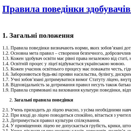
Правила поведінки здобувачів
1. Загальні положення
1.1. Правила поведінки визначають норми, яких зобов’язані дотр
1.2. Основна мета правил – створення безпечного, доброзичлив
1.3. Кожен здобувач освіти має рівні права незалежно від статі, 
1.4. Освітній процес у ліцеї відбувається українською мовою.
1.5. Кожен учасник освітнього процесу має поважати честь, гідн
1.6. Забороняються будь-які прояви насильства, булінгу, дискри
1.7. Учні зобов’язані дотримуватися вимог Статуту ліцею, внут
1.8. Відповідальність за дотримання правил несуть також батьки
1.9. Правила спрямовані на виховання культури поведінки, відп
Загальні правила поведінки
2.1. Учень приходить до ліцею вчасно, з усіма необхідними нав
2.2. При вході до ліцею поводиться спокійно, вітається з учит
2.3. Дотримується правил культури спілкування.
2.4. У приміщеннях ліцею не допускається грубість, крики, што
2.5. Учень піклується про чистоту класів, коридорів, подвір’я, 