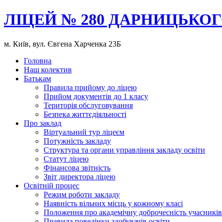
ЛІЦЕЙ № 280 ДАРНИЦЬКОГ
м. Київ, вул. Євгена Харченка 23Б
Головна
Наш колектив
Батькам
Правила прийому до ліцею
Прийом документів до 1 класу
Територія обслуговування
Безпека життєдіяльності
Про заклад
Віртуальний тур ліцеєм
Потужність закладу
Структура та органи управління закладу освіти
Статут ліцею
Фінансова звітність
Звіт директора ліцею
Освітній процес
Режим роботи закладу
Наявність вільних місць у кожному класі
Положення про академічну доброчесність учасників
Правила поведінки здобувачів освіти