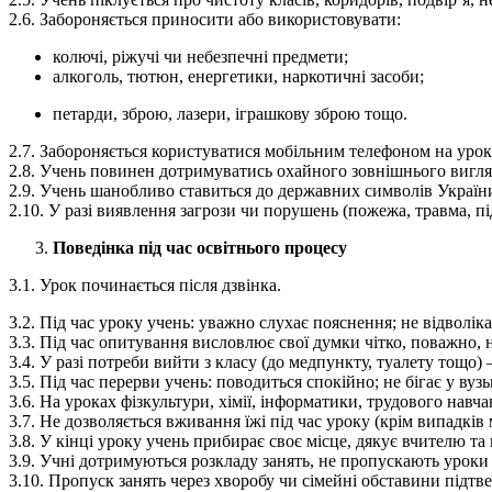
2.6. Забороняється приносити або використовувати:
колючі, ріжучі чи небезпечні предмети;
алкоголь, тютюн, енергетики, наркотичні засоби;
петарди, зброю, лазери, іграшкову зброю тощо.
2.7. Забороняється користуватися мобільним телефоном на урок
2.8. Учень повинен дотримуватись охайного зовнішнього вигляду
2.9. Учень шанобливо ставиться до державних символів України
2.10. У разі виявлення загрози чи порушень (пожежа, травма, п
Поведінка під час освітнього процесу
3.1. Урок починається після дзвінка.
3.2. Під час уроку учень: уважно слухає пояснення; не відволік
3.3. Під час опитування висловлює свої думки чітко, поважно,
3.4. У разі потреби вийти з класу (до медпункту, туалету тощо) 
3.5. Під час перерви учень: поводиться спокійно; не бігає у ву
3.6. На уроках фізкультури, хімії, інформатики, трудового навч
3.7. Не дозволяється вживання їжі під час уроку (крім випадків
3.8. У кінці уроку учень прибирає своє місце, дякує вчителю та
3.9. Учні дотримуються розкладу занять, не пропускають урок
3.10. Пропуск занять через хворобу чи сімейні обставини підт