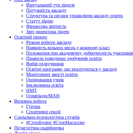
Віртуальний тур ліцеєм
Потужність закладу
Структура та органи управління закладу освіти
Статут ліцею
Фінансова звітність
Звіт директора ліцею
Освітній процес
Режим роботи закладу
Наявність вільних місць у кожному класі
Положення про академічну доброчесність учасників
Правила поведінки здобувачів освіти
Вибір підручників
Освітні програми, що реалізуються у закладі
Моніторинг якості освіти
Оцінювання учнів
Інклюзивна освіта
НМТ
Олімпіади/МАН
Виховна робота
Гуртки
Спортивні секції
Соціально-психологічна служба
#СтопБулінг #СтопНасиллю
Педагогічна скарбничка