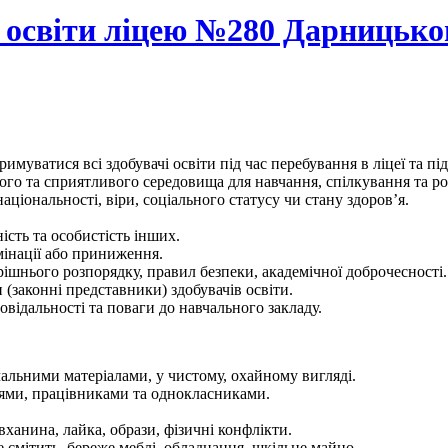
 освіти ліцею №280 Дарницько
имуватися всі здобувачі освіти під час перебування в ліцеї та пі
ого та сприятливого середовища для навчання, спілкування та ро
національності, віри, соціального статусу чи стану здоров’я.
ість та особистість інших.
мінації або приниження.
рішнього розпорядку, правил безпеки, академічної доброчесності.
 (законні представники) здобувачів освіти.
овідальності та поваги до навчального закладу.
чальними матеріалами, у чистому, охайному вигляді.
елями, працівниками та однокласниками.
вханина, лайка, образи, фізичні конфлікти.
не смітить, береже меблі, обладнання, шкільне майно.