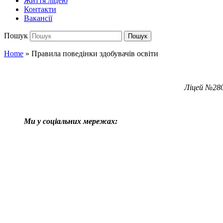
Життя ліцею
Контакти
Вакансії
Пошук
Пошук
Home
»
Правила поведінки здобувачів освіти
Ліцей №280
Ми у соціальних мережах: