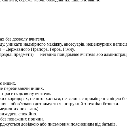
ах без дозволу вчителя.
, уникати надмірного макіяжу, аксесуарів, нецензурних написів 
 – Державного Прапора, Герба, Гімну.
ідозрілі предмети) — негайно повідомляє вчителя або адміністрац
ає інших.
 не перебиваючи інших.
– просить дозволу вчителя.
зьких коридорах; не штовхається; не залишає приміщення ліцею бе
ання – обов’язково дотримується інструкцій з техніки безпеки.
 медичних показань).
 виходить спокійно.
и без поважних причин.
верджується довідкою або письмовим поясненням від батьків.