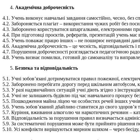
Академічна доброчесність
4.1. Учень виконує навчальні завдання самостійно, чесно, без с
4.2. Забороняється плагіат – використання чужих робіт без поси
4.3. Заборонено користуватися шпаргалками, електронними при
4.4. При підготовці проєктів, рефератів, презентацій учень має
4.5. Учень поважає працю інших – не поширює неправдиві дані,
4.6. Академічна доброчесність – це чесність, відповідальність і 
4.7. Порушення доброчесності розглядається педагогічною радою
4.8. Учень визнає помилки, готовий до самоаналізу та виправл
Безпека та відповідальність
5.1. Учні зобов’язані дотримуватися правил пожежної, електричн
5.2. Заборонено перебігати дорогу перед шкільним автобусом, к
5.3. У разі надзвичайних ситуацій учні діють згідно з інструкц
5.4. Учні не залишають будівлю під час навчального процесу бе
5.5. Пошкодження майна ліцею чи особистих речей інших учні
5.6. Учень зобов’язаний дбайливо ставитися до свого здоров’я 
5.7. Куріння, вживання алкоголю чи наркотичних речовин – ка
5.8. Відповідальність за порушення правил визначається адміні
5.9. За систематичні порушення може бути прийнято рішення пе
5.10. Усі конфлікти вирішуються мирним шляхом – через бесіду