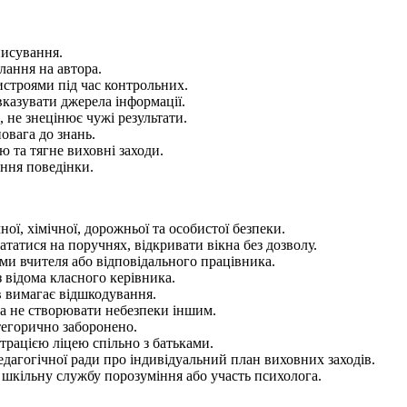
писування.
лання на автора.
строями під час контрольних.
 вказувати джерела інформації.
 не знецінює чужі результати.
повага до знань.
 та тягне виховні заходи.
ення поведінки.
ої, хімічної, дорожньої та особистої безпеки.
ататися на поручнях, відкривати вікна без дозволу.
іями вчителя або відповідального працівника.
з відома класного керівника.
в вимагає відшкодування.
та не створювати небезпеки іншим.
тегорично заборонено.
страцією ліцею спільно з батьками.
дагогічної ради про індивідуальний план виховних заходів.
, шкільну службу порозуміння або участь психолога.