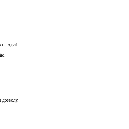
на одязі.
ію.
з дозволу.