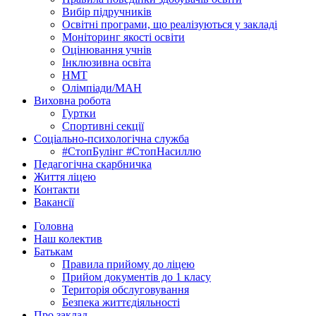
Вибір підручників
Освітні програми, що реалізуються у закладі
Моніторинг якості освіти
Оцінювання учнів
Інклюзивна освіта
НМТ
Олімпіади/МАН
Виховна робота
Гуртки
Спортивні секції
Соціально-психологічна служба
#СтопБулінг #СтопНасиллю
Педагогічна скарбничка
Життя ліцею
Контакти
Вакансії
Головна
Наш колектив
Батькам
Правила прийому до ліцею
Прийом документів до 1 класу
Територія обслуговування
Безпека життєдіяльності
Про заклад