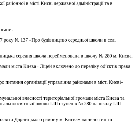
 районної в місті Києві державної адміністрації та в
ргани.
77 року № 137 «Про будівництво середньої школи в селі
ртницька середня школа перейменована в школу № 280 м. Києва.
омади міста Києва» Ліцей включено до переліку об’єктів права
ро питання організації управління районами в місті Києві»
омунальної власності територіальної громади міста Києва та
альноосвітньої школи І-ІІІ ступенів № 280 на школу І-ІІІ
ї освіти Дарницького району м. Києва» змінено тип та