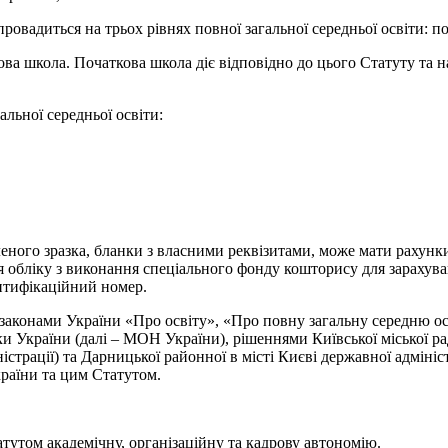
ровадиться на трьох рівнях повної загальної середньої освіти: по
ова школа. Початкова школа діє відповідно до цього Статуту та 
альної середньої освіти:
еного зразка, бланки з власними реквізитами, може мати рахунк
 обліку з виконання спеціального фонду кошторису для зарахуван
ентифікаційний номер.
, законами України «Про освіту», «Про повну загальну середню о
уки України (далі – МОН України), рішеннями Київської міської 
ністрації) та Дарницької районної в місті Києві державної адміні
країни та цим Статутом.
тутом академічну, організаційну та кадрову автономію.