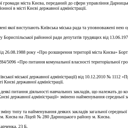
ї громади міста Києва, переданий до сфери управління Дарницької
нної в місті Києві державної адміністрації.
мені якої виступають Київська міська рада та уповноважені нею о
у Бориспільської районної ради депутатів трудящих від 13.06.19
від 26.08.1988 року «Про розширення території міста Києва» Бо
 284/5096 «Про питання комунальної власності територіальної гр
ської міської державної адміністрації) від 10.12.2010 № 1112 «П
і Києві державної адміністрації.
 деякі питання діяльності навчальних закладів, що належать до к
єві державної адміністрації» змінено найменування середньої заг
 зміну типу та найменування деяких закладів загальної середньо
м. Києва на Ліцей № 280 Дарницького району м. Києва.
арченка, 23 Б.