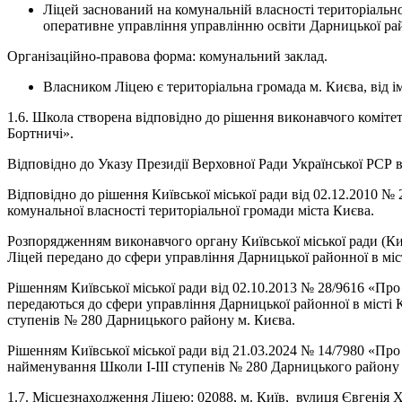
Ліцей заснований на комунальній власності територіально
оперативне управління управлінню освіти Дарницької райо
Організаційно-правова форма: комунальний заклад.
Власником Ліцею є територіальна громада м. Києва, від і
1.6. Школа створена відповідно до рішення виконавчого комітет
Бортничі».
Відповідно до Указу Президії Верховної Ради Української РСР 
Відповідно до рішення Київської міської ради від 02.12.2010 №
комунальної власності територіальної громади міста Києва.
Розпорядженням виконавчого органу Київської міської ради (Київ
Ліцей передано до сфери управління Дарницької районної в міст
Рішенням Київської міської ради від 02.10.2013 № 28/9616 «Про
передаються до сфери управління Дарницької районної в місті Ки
ступенів № 280 Дарницького району м. Києва.
Рішенням Київської міської ради від 21.03.2024 № 14/7980 «Про
найменування Школи І-ІІІ ступенів № 280 Дарницького району 
1.7. Місцезнаходження Ліцею: 02088, м. Київ, вулиця Євгенія Х