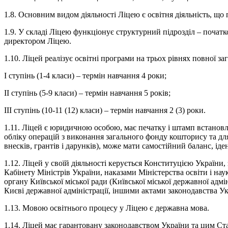
1.8. Основним видом діяльності Ліцею є освітня діяльність, що п
1.9. У складі Ліцею функціонує структурний підрозділ – початк
директором Ліцею.
1.10. Ліцей реалізує освітні програми на трьох рівнях повної заг
І ступінь (1-4 класи) – термін навчання 4 роки;
II ступінь (5-9 класи) – термін навчання 5 років;
ІІІ ступінь (10-11 (12) класи) – термін навчання 2 (3) роки.
1.11. Ліцей є юридичною особою, має печатку і штамп встановл
обліку операцій з виконання загального фонду кошторису та для
внесків, грантів і дарунків), може мати самостійний баланс, ід
1.12. Ліцей у своїй діяльності керується Конституцією України
Кабінету Міністрів України, наказами Міністерства освіти і на
органу Київської міської ради (Київської міської державної адмі
Києві державної адміністрації, іншими актами законодавства У
1.13. Мовою освітнього процесу у Ліцею є державна мова.
1.14. Ліцей має гарантовану законодавством України та цим Ста