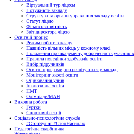
Віртуальний тур ліцеєм
Потужність закладу
Структура та органи управління закладу освіти
Статут ліцею
Фінансова звітність
Звіт директора ліцею
Освітній процес
Режим роботи закладу
Наявність вільних місць у кожному класі
Положення про академічну доброчесність учасників
Правила поведінки здобувачів освіти
Вибір підручників
Освітні програми, що реалізуються у закладі
Моніторинг якості освіти
Оцінювання учнів
Інклюзивна освіта
НМТ
Олімпіади/МАН
Виховна робота
Гуртки
Спортивні секції
Соціально-психологічна служба
#СтопБулінг #СтопНасиллю
Педагогічна скарбничка