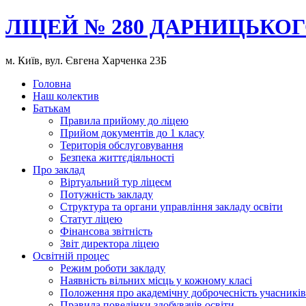
ЛІЦЕЙ № 280 ДАРНИЦЬКОГ
м. Київ, вул. Євгена Харченка 23Б
Головна
Наш колектив
Батькам
Правила прийому до ліцею
Прийом документів до 1 класу
Територія обслуговування
Безпека життєдіяльності
Про заклад
Віртуальний тур ліцеєм
Потужність закладу
Структура та органи управління закладу освіти
Статут ліцею
Фінансова звітність
Звіт директора ліцею
Освітній процес
Режим роботи закладу
Наявність вільних місць у кожному класі
Положення про академічну доброчесність учасників
Правила поведінки здобувачів освіти