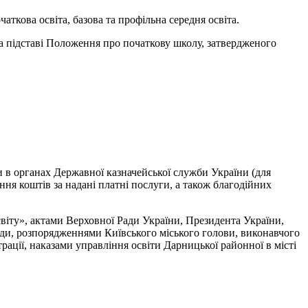
чаткова освіта, базова та профільна середня освіта.
на підставі Положення про початкову школу, затвердженого
и в органах Державної казначейської служби України (для
ня коштів за надані платні послуги, а також благодійних
світу», актами Верховної Ради України, Президента України,
ради, розпорядженнями Київського міського голови, виконавчого
страції, наказами управління освіти Дарницької районної в місті