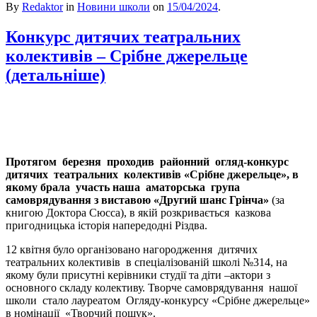
By
Redaktor
in
Новини школи
on
15/04/2024
.
Конкурс дитячих театральних
колективів – Срібне джерельце
(детальніше)
Протягом березня проходив районний огляд-конкурс
дитячих театральних колективів «Срібне джерельце», в
якому брала участь наша аматорська група
самоврядування з виставою «Другий шанс Грінча»
(за
книгою Доктора Сюсса), в якій розкривається казкова
пригодницька історія напередодні Різдва.
12 квітня було організовано нагородження дитячих
театральних колективів в спеціалізованій школі №314, на
якому були присутні керівники студії та діти –актори з
основного складу колективу. Творче самоврядування нашої
школи стало лауреатом Огляду-конкурсу «Срібне джерельце»
в номінації «Творчий пошук».