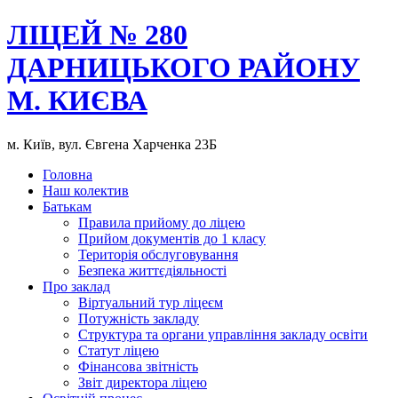
ЛІЦЕЙ № 280
ДАРНИЦЬКОГО РАЙОНУ
М. КИЄВА
м. Київ, вул. Євгена Харченка 23Б
Головна
Наш колектив
Батькам
Правила прийому до ліцею
Прийом документів до 1 класу
Територія обслуговування
Безпека життєдіяльності
Про заклад
Віртуальний тур ліцеєм
Потужність закладу
Структура та органи управління закладу освіти
Статут ліцею
Фінансова звітність
Звіт директора ліцею