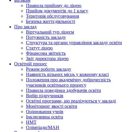
Батькам
Правила прийому до ліцею
Прийом документів до 1 класу
Територія обслуговування
Безпека життєдіяльності
Про заклад
Віртуальний тур ліцеєм
Потужність закладу
Структура та органи управління закладу освіти
Статут ліцею
Фінансова звітність
Звіт директора ліцею
Освітній процес
Режим роботи закладу
Наявність вільних місць у кожному класі
Положення про академічну доброчесність
учасників освітнього процесу
Правила поведінки здобувачів освіти
Вибір підручників
Освітні програми, що реалізуються у закладі
Моніторинг якості освіти
Оцінювання учнів
Інклюзивна освіта
НМТ
Олімпіади/МАН