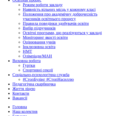
Освітній процес
Режим роботи закладу
Наявність вільних місць у кожному класі
Положення про академічну доброчесність
учасників освітнього процесу
Правила поведінки здобувачів освіти
Вибір підручників
Освітні програми, що реалізуються у закладі
Моніторинг якості освіти
Оцінювання учнів
Інклюзивна освіта
НМТ
Олімпіади/МАН
Виховна робота
Гуртки
Спортивні секції
Соціально-психологічна служба
#СтопБулінг #СтопНасиллю
Педагогічна скарбничка
Життя ліцею
Контакти
Вакансії
Головна
Наш колектив