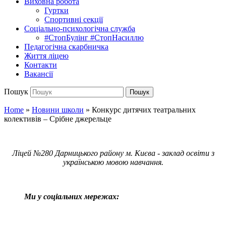
Виховна робота
Гуртки
Спортивні секції
Соціально-психологічна служба
#СтопБулінг #СтопНасиллю
Педагогічна скарбничка
Життя ліцею
Контакти
Вакансії
Пошук
Пошук
Home
»
Новини школи
»
Конкурс дитячих театральних
колективів – Срібне джерельце
Ліцей №280 Дарницького району м. Києва - заклад освіти з
українською мовою навчання.
Ми у соціальних мережах: