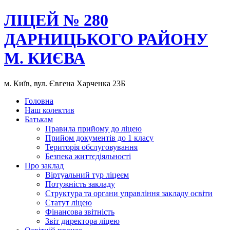
ЛІЦЕЙ № 280
ДАРНИЦЬКОГО РАЙОНУ
М. КИЄВА
м. Київ, вул. Євгена Харченка 23Б
Головна
Наш колектив
Батькам
Правила прийому до ліцею
Прийом документів до 1 класу
Територія обслуговування
Безпека життєдіяльності
Про заклад
Віртуальний тур ліцеєм
Потужність закладу
Структура та органи управління закладу освіти
Статут ліцею
Фінансова звітність
Звіт директора ліцею