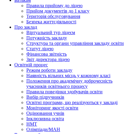
Батькам
Правила прийому до ліцею
Прийом документів до 1 класу
Територія обслуговування
Безпека життєдіяльності
Про заклад
Віртуальний тур ліцеєм
Потужність закладу
Структура та органи управління закладу освіти
Статут ліцею
Фінансова звітність
Звіт директора ліцею
Освітній процес
Режим роботи закладу
Наявність вільних місць у кожному класі
Положення про академічну доброчесність
учасників освітнього процесу
Правила поведінки здобувачів освіти
Вибір підручників
Освітні програми, що реалізуються у закладі
Моніторинг якості освіти
Оцінювання учнів
Інклюзивна освіта
НМТ
Олімпіади/МАН