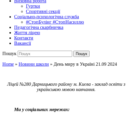
Виховна робота
Гуртки
Спортивні секції
Соціально-психологічна служба
#СтопБулінг #СтопНасиллю
Педагогічна скарбничка
Життя ліцею
Контакти
Вакансії
Пошук
Пошук
Home
»
Новини школи
»
День миру в Україні 21.09 2024
Ліцей №280 Дарницького району м. Києва - заклад освіти з
українською мовою навчання.
Ми у соціальних мережах: