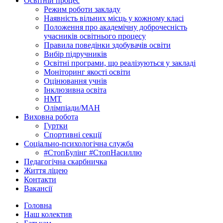
Освітній процес
Режим роботи закладу
Наявність вільних місць у кожному класі
Положення про академічну доброчесність
учасників освітнього процесу
Правила поведінки здобувачів освіти
Вибір підручників
Освітні програми, що реалізуються у закладі
Моніторинг якості освіти
Оцінювання учнів
Інклюзивна освіта
НМТ
Олімпіади/МАН
Виховна робота
Гуртки
Спортивні секції
Соціально-психологічна служба
#СтопБулінг #СтопНасиллю
Педагогічна скарбничка
Життя ліцею
Контакти
Вакансії
Головна
Наш колектив