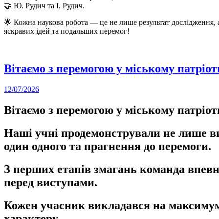
🤝 Ю. Рудич та І. Рудич.
🌟 Кожна наукова робота — це не лише результат дослідження, 
яскравих ідей та подальших перемог!
Вітаємо з перемогою у міському патріо
12/07/2026
Вітаємо з перемогою у міському патріо
Наші учні продемонстрували не лише ви
один одного та прагнення до перемоги.
З перших етапів змагань команда впевн
перед виступами.
Кожен учасник викладався на максимум,
характеру.