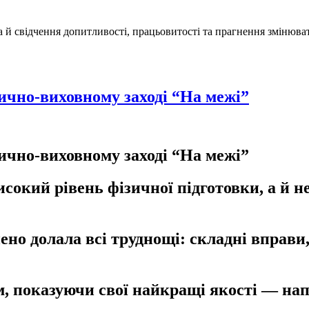
а й свідчення допитливості, працьовитості та прагнення змінюва
тично-виховному заході “На межі”
тично-виховному заході “На межі”
сокий рівень фізичної підготовки, а й н
ено долала всі труднощі: складні вправ
 показуючи свої найкращі якості — напол