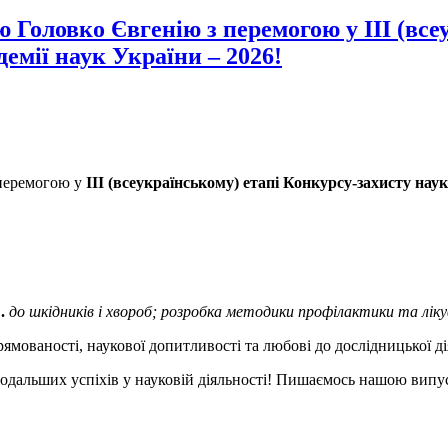
Головко Євгенію з перемогою у ІІІ (все
емії наук України – 2026!
перемогою у
ІІІ (всеукраїнському) етапі Конкурсу-захисту нау
.
до шкідників і хвороб; розробка методики профілактики та ліку
ямованості, наукової допитливості та любові до дослідницької ді
 подальших успіхів у науковій діяльності! Пишаємось нашою вип