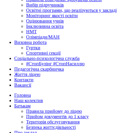
Вибір підручників
Освітні програми, що реалізуються у закладі
Моніторинг якості освіти
Оцінювання учнів
Інклюзивна освіта
НМТ
Олімпіади/МАН
Виховна робота
Гуртки
Спортивні секції
Соціально-психологічна служба
#СтопБулінг #СтопНасиллю
Педагогічна скарбничка
Життя ліцею
Контакти
Вакансії
Головна
Наш колектив
Батькам
Правила прийому до ліцею
Прийом документів до 1 класу
Територія обслуговування
Безпека життєдіяльності
Про заклад