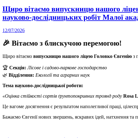
Щиро вітаємо випускницю нашого ліцею 
науково-дослідницьких робіт Малої акад
12/07/2026
🎉 Вітаємо з блискучою перемогою!
Щиро вітаємо
випускницю нашого ліцею Головко Євгенію
з 
🏆
Секція:
Лісове і садово-паркове господарство
🌿
Відділення:
Екології та аграрних наук
Тема науково-дослідницької роботи:
«Оцінка стійкості сортів ґрунтопокривних троянд роду
Rosa L
Це вагоме досягнення є результатом наполегливої праці, цілеспр
Бажаємо Євгенії нових звершень, яскравих ідей, натхнення та