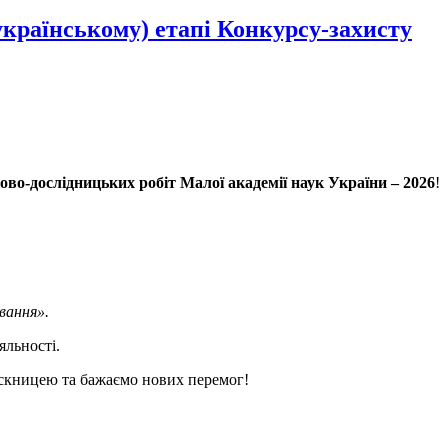
українському) етапі Конкурсу-захисту
ково-дослідницьких робіт Малої академії наук України – 2026
!
вання».
яльності.
ускницею та бажаємо нових перемог!