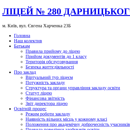
ЛІЦЕЙ № 280 ДАРНИЦЬКОГ
м. Київ, вул. Євгена Харченка 23Б
Головна
Наш колектив
Батькам
Правила прийому до ліцею
Прийом документів до 1 класу
Територія обслуговування
Безпека життєдіяльності
Про заклад
Віртуальний тур ліцеєм
Потужність закладу
Структура та органи управління закладу освіти
Статут ліцею
Фінансова звітність
Звіт директора ліцею
Освітній процес
Режим роботи закладу
Наявність вільних місць у кожному класі
Положення про академічну доброчесність учасників
Правила поведінки здобувачів освіти