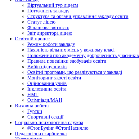
Віртуальний тур ліцеєм
Потужність закладу
Структура та органи управління закладу освіти
Статут ліцею
Фінансова звітність
Звіт директора ліцею
Освітній процес
Режим роботи закладу
Наявність вільних місць у кожному класі
Положення про академічну доброчесність учасників
Правила поведінки здобувачів освіти
Вибір підручників
Освітні програми, що реалізуються у закладі
Моніторинг якості освіти
Оцінювання учнів
Інклюзивна освіта
НМТ
Олімпіади/МАН
Виховна робота
Гуртки
Спортивні секції
Соціально-психологічна служба
#СтопБулінг #СтопНасиллю
Педагогічна скарбничка