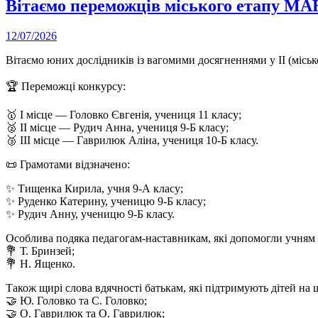
Вітаємо переможців міського етапу МА
12/07/2026
Вітаємо юних дослідників із вагомими досягненнями у ІІ (міськ
🏆 Переможці конкурсу:
🥇 І місце — Головко Євгенія, учениця 11 класу;
🥈 ІІ місце — Рудич Анна, учениця 9-Б класу;
🥉 ІІІ місце — Гаврилюк Аліна, учениця 10-Б класу.
📜 Грамотами відзначено:
✨ Тищенка Кирила, учня 9-А класу;
✨ Руденко Катерину, ученицю 9-Б класу;
✨ Рудич Анну, ученицю 9-Б класу.
Особлива подяка педагогам-наставникам, які допомогли учням 
💐 Т. Бринзей;
💐 Н. Ященко.
Також щирі слова вдячності батькам, які підтримують дітей на ш
🤝 Ю. Головко та С. Головко;
🤝 О. Гаврилюк та О. Гаврилюк;