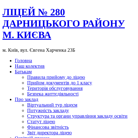
ЛІЦЕЙ № 280
ДАРНИЦЬКОГО РАЙОНУ
М. КИЄВА
м. Київ, вул. Євгена Харченка 23Б
Головна
Наш колектив
Батькам
Правила прийому до ліцею
Прийом документів до 1 класу
Територія обслуговування
Безпека життєдіяльності
Про заклад
Віртуальний тур ліцеєм
Потужність закладу
Структура та органи управління закладу освіти
Статут ліцею
Фінансова звітність
Звіт директора ліцею