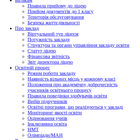
Батькам
Правила прийому до ліцею
Прийом документів до 1 класу
Територія обслуговування
Безпека життєдіяльності
Про заклад
Віртуальний тур ліцеєм
Потужність закладу
Структура та органи управління закладу освіти
Статут ліцею
Фінансова звітність
Звіт директора ліцею
Освітній процес
Режим роботи закладу
Наявність вільних місць у кожному класі
Положення про академічну доброчесність
учасників освітнього процесу
Правила поведінки здобувачів освіти
Вибір підручників
Освітні програми, що реалізуються у закладі
Моніторинг якості освіти
Оцінювання учнів
Інклюзивна освіта
НМТ
Олімпіади/МАН