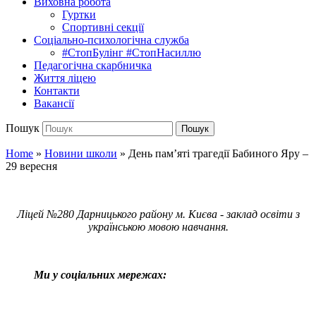
Виховна робота
Гуртки
Спортивні секції
Соціально-психологічна служба
#СтопБулінг #СтопНасиллю
Педагогічна скарбничка
Життя ліцею
Контакти
Вакансії
Пошук
Пошук
Home
»
Новини школи
»
День пам’яті трагедії Бабиного Яру –
29 вересня
Ліцей №280 Дарницького району м. Києва - заклад освіти з
українською мовою навчання.
Ми у соціальних мережах: