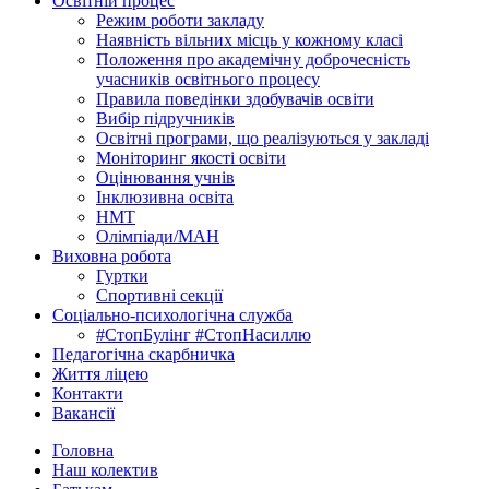
Освітній процес
Режим роботи закладу
Наявність вільних місць у кожному класі
Положення про академічну доброчесність
учасників освітнього процесу
Правила поведінки здобувачів освіти
Вибір підручників
Освітні програми, що реалізуються у закладі
Моніторинг якості освіти
Оцінювання учнів
Інклюзивна освіта
НМТ
Олімпіади/МАН
Виховна робота
Гуртки
Спортивні секції
Соціально-психологічна служба
#СтопБулінг #СтопНасиллю
Педагогічна скарбничка
Життя ліцею
Контакти
Вакансії
Головна
Наш колектив